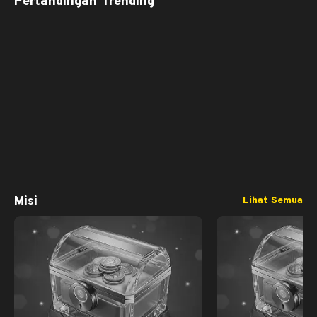
Pertandingan Trending
Misi
Lihat Semua