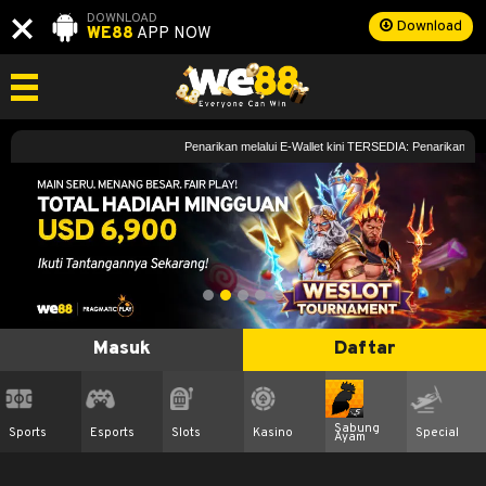
×
DOWNLOAD
Download
WE88
APP NOW
Penarikan melalui E-Wallet kini TERSEDIA: Penarikan te
Masuk
Daftar
Sabung
Sports
Esports
Slots
Kasino
Special
Ayam