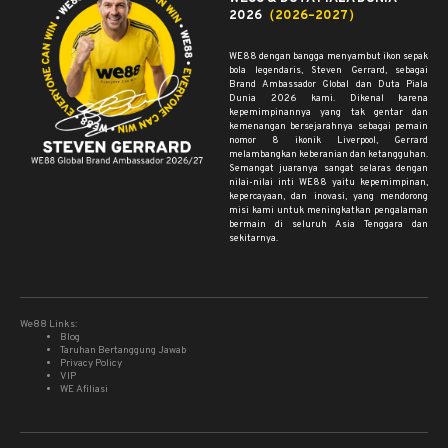
2026
（2026–2027）
WE88 dengan bangga menyambut ikon sepak
bola legendaris, Steven Gerrard, sebagai
Brand Ambassador Global dan Duta Piala
Dunia 2026 kami. Dikenal karena
kepemimpinannya yang tak gentar dan
kemenangan bersejarahnya sebagai pemain
nomor 8 ikonik Liverpool, Gerrard
melambangkan keberanian dan ketangguhan.
Semangat juaranya sangat selaras dengan
nilai-nilai inti WE88 yaitu kepemimpinan,
kepercayaan, dan inovasi, yang mendorong
misi kami untuk meningkatkan pengalaman
bermain di seluruh Asia Tenggara dan
sekitarnya.
We88 Links:
Blog
Taruhan Bertanggung Jawab
Privacy Policy
VIP
WE Afiliasi