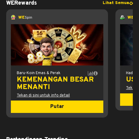
WERewards
Lihat Semua
WE
WE
Spin
Sl
Baru-Koin Emas & Perak
Hadiah
KEMENANGAN BESAR
USD
MENANTI
Tekan d
Tekan di sini untuk info detail
Putar